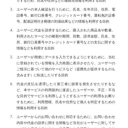
りするため、氏名や住所などの連絡先情報を利用する目的
ユーザーの本人確認を行うために、氏名、生年月日、住所、電
話番号、銀行口座番号、クレジットカード番号、運転免許証番
号、配達証明付き郵便の到達結果などの情報を利用する目的
ユーザーに代金を請求するために、購入された商品名や数量、
利用されたサービスの種類や期間、回数、請求金額、氏名、住
所、銀行口座番号やクレジットカード番号などの支払に関する
情報などを利用する目的
ユーザーが簡便にデータを入力できるようにするために、当社
に登録されている情報を入力画面に表示させたり、ユーザーの
ご指示に基づいて他のサービスなど（提携先が提供するものも
含みます）に転送したりする目的
代金の支払を遅滞したり第三者に損害を発生させたりするな
ど、本サービスの利用規約に違反したユーザーや、不正・不当
な目的でサービスを利用しようとするユーザーの利用をお断り
するために、利用態様、氏名や住所など個人を特定するための
情報を利用する目的
ユーザーからのお問い合わせに対応するために、お問い合わせ
内容や代金の請求に関する情報など当社がユーザーに対してサ