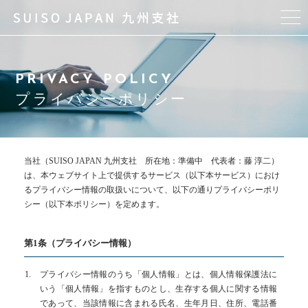
水素吸入器 “Suilive”について
PRIVACY POLICY
スタッフ
プライバシーポリシー
商品紹介
当社（SUISO JAPAN 九州支社 所在地：準備中 代表者：藤 淳二）
アクセス
は、本ウェブサイト上で提供するサービス（以下本サービス）におけ
るプライバシー情報の取扱いについて、以下の通りプライバシーポリ
シー（以下本ポリシー）を定めます。
よくあるご質問
ブログ
第1条（プライバシー情報）
プライバシー情報のうち「個人情報」とは、個人情報保護法に
研究
いう「個人情報」を指すものとし、生存する個人に関する情報
であって、当該情報に含まれる氏名、生年月日、住所、電話番