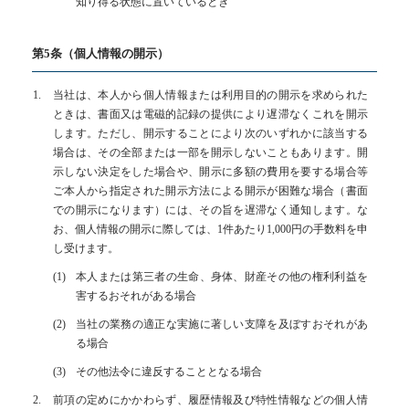
知り得る状態に置いているとき
第5条（個人情報の開示）
当社は、本人から個人情報または利用目的の開示を求められた
ときは、書面又は電磁的記録の提供により遅滞なくこれを開示
します。ただし、開示することにより次のいずれかに該当する
場合は、その全部または一部を開示しないこともあります。開
示しない決定をした場合や、開示に多額の費用を要する場合等
ご本人から指定された開示方法による開示が困難な場合（書面
での開示になります）には、その旨を遅滞なく通知します。な
お、個人情報の開示に際しては、1件あたり1,000円の手数料を申
し受けます。
本人または第三者の生命、身体、財産その他の権利利益を
害するおそれがある場合
当社の業務の適正な実施に著しい支障を及ぼすおそれがあ
る場合
その他法令に違反することとなる場合
前項の定めにかかわらず、履歴情報及び特性情報などの個人情