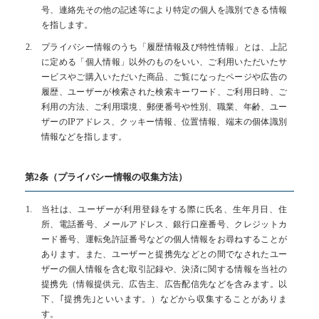
号、連絡先その他の記述等により特定の個人を識別できる情報
お問い合わせ
を指します。
プライバシー情報のうち「履歴情報及び特性情報」とは、上記
CONTACT
に定める「個人情報」以外のものをいい、ご利用いただいたサ
ービスやご購入いただいた商品、ご覧になったページや広告の
全世代の将来に安心を
水素の力で健康的な生活をサポート
履歴、ユーザーが検索された検索キーワード、ご利用日時、ご
利用の方法、ご利用環境、郵便番号や性別、職業、年齢、ユー
メールでの受付
ザーのIPアドレス、クッキー情報、位置情報、端末の個体識別
情報などを指します。
お問い合わせフォーム
24時間受付中
第2条（プライバシー情報の収集方法）
お電話での受付
当社は、ユーザーが利用登録をする際に氏名、生年月日、住
080-9079-8591
所、電話番号、メールアドレス、銀行口座番号、クレジットカ
受付時間10:00～19:00（日祝定休）
ード番号、運転免許証番号などの個人情報をお尋ねすることが
あります。また、ユーザーと提携先などとの間でなされたユー
ザーの個人情報を含む取引記録や、決済に関する情報を当社の
提携先（情報提供元、広告主、広告配信先などを含みます。以
下、｢提携先｣といいます。）などから収集することがありま
す。